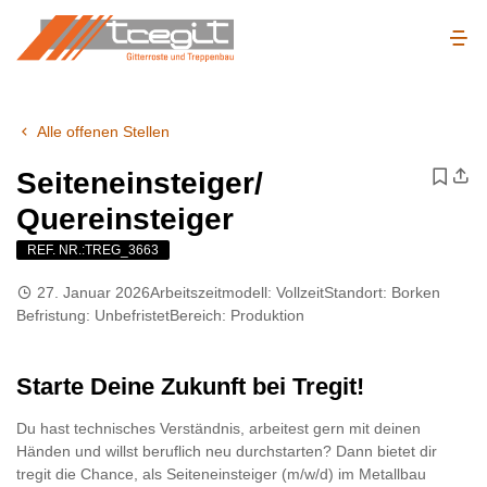
Alle offenen Stellen
Seiteneinsteiger/
Quereinsteiger
REF. NR.:TREG_3663
27. Januar 2026
Arbeitszeitmodell:
Vollzeit
Standort:
Borken
Befristung:
Unbefristet
Bereich:
Produktion
Starte Deine Zukunft bei Tregit!
Du hast technisches Verständnis, arbeitest gern mit deinen
Händen und willst beruflich neu durchstarten? Dann bietet dir
tregit die Chance, als Seiteneinsteiger (m/w/d) im Metallbau